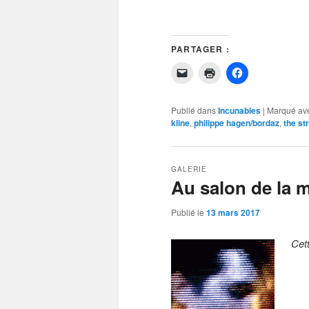
PARTAGER :
Cliquer
Cliquer
Cliquez
pour
pour
pour
envoyer
imprimer(ouvre
partager
un
dans
sur
lien
une
Facebook(ouvr
Publié dans
Incunables
|
Marqué av
par
nouvelle
dans
kline
,
philippe hagen/bordaz
,
the st
e-
fenêtre)
une
mail
nouvelle
à
fenêtre)
un
ami(ouvre
dans
GALERIE
une
Au salon de la 
nouvelle
fenêtre)
Publié le
13 mars 2017
Cet