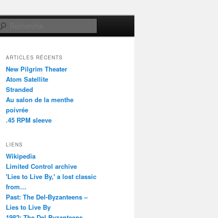
Recherche
ARTICLES RÉCENTS
New Pilgrim Theater
Atom Satellite
Stranded
Au salon de la menthe
poivrée
.45 RPM sleeve
LIENS
Wikipedia
Limited Control archive
'Lies to Live By,' a lost classic
from…
Past: The Del-Byzanteens –
Lies to Live By
1982: The Del Byzanteens –