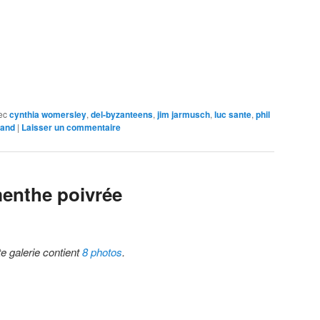
e
ec
cynthia womersley
,
del-byzanteens
,
jim jarmusch
,
luc sante
,
phil
rand
|
Laisser un commentaire
menthe poivrée
te galerie contient
8 photos
.