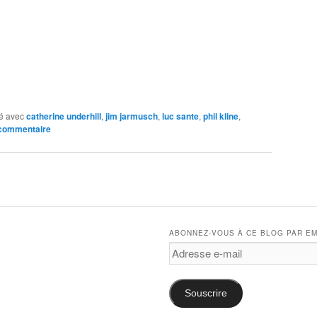
e
é avec
catherine underhill
,
jim jarmusch
,
luc sante
,
phil kline
,
 commentaire
ABONNEZ-VOUS À CE BLOG PAR EM
Adresse
e-
mail
Souscrire