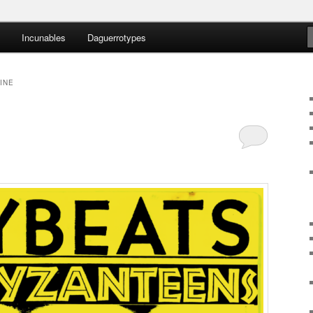
Incunables
Daguerrotypes
nteens
LINE