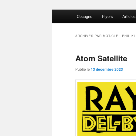
Aller
Aller
Menu
Lost and Found
Cocagne
Flyers
Articles
au
au
principal
contenu
contenu
The Del-Byza
principal
secondaire
ARCHIVES PAR MOT-CLÉ :
PHIL K
Atom Satellite
Publié le
13 décembre 2023