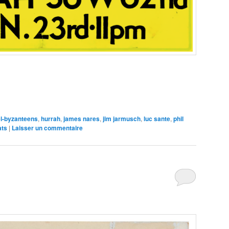
e
l-byzanteens
,
hurrah
,
james nares
,
jim jarmusch
,
luc sante
,
phil
ats
|
Laisser un commentaire