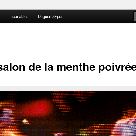
Incunables
Daguerrotypes
nteens
salon de la menthe poivré