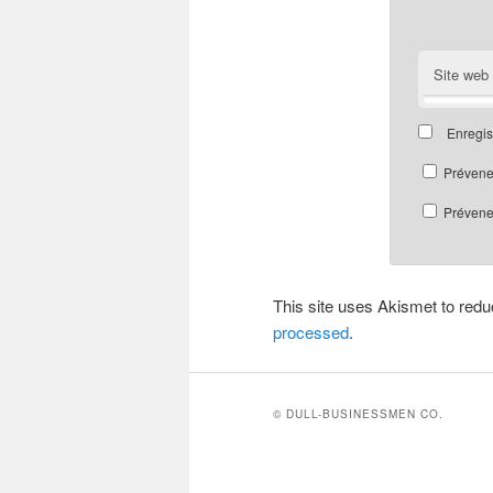
Site web
Enregis
Prévene
Prévenez
This site uses Akismet to re
processed
.
© DULL-BUSINESSMEN CO.