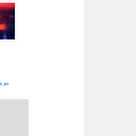
ll
,
jim
.