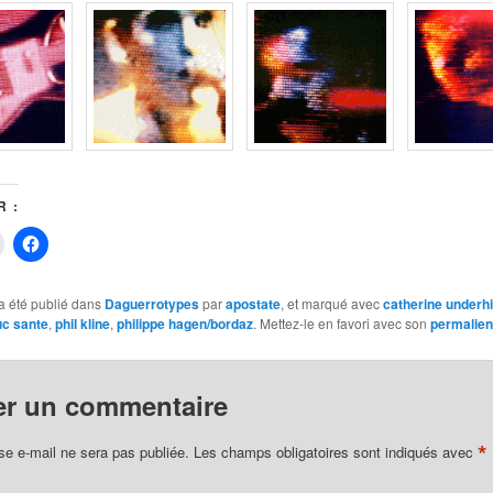
 :
Cliquer
Cliquez
pour
pour
r
imprimer(ouvre
partager
dans
sur
une
Facebook(ouvre
a été publié dans
Daguerrotypes
par
apostate
, et marqué avec
catherine underhi
nouvelle
dans
uc sante
,
phil kline
,
philippe hagen/bordaz
. Mettez-le en favori avec son
permalien
fenêtre)
une
nouvelle
fenêtre)
vre
er un commentaire
le
)
*
se e-mail ne sera pas publiée.
Les champs obligatoires sont indiqués avec