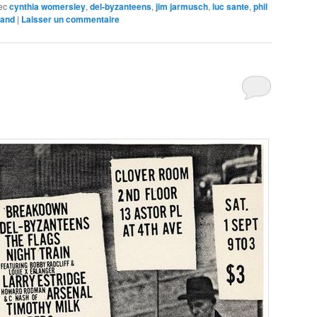
e
ec
cynthia womersley
,
del-byzanteens
,
jim jarmusch
,
luc sante
,
phil
rand
|
Laisser un commentaire