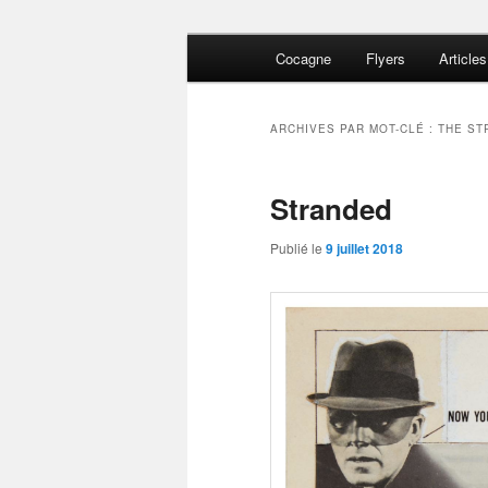
Aller
Aller
Menu
Lost and Found
Cocagne
Flyers
Articles
au
au
principal
contenu
contenu
The Del-Byza
principal
secondaire
ARCHIVES PAR MOT-CLÉ :
THE ST
Stranded
Publié le
9 juillet 2018