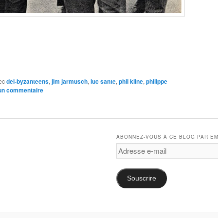
e
ec
del-byzanteens
,
jim jarmusch
,
luc sante
,
phil kline
,
philippe
 un commentaire
ABONNEZ-VOUS À CE BLOG PAR EM
Adresse
e-
mail
Souscrire