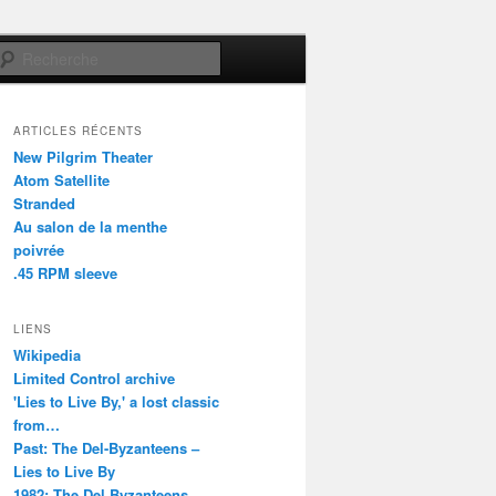
Recherche
ARTICLES RÉCENTS
New Pilgrim Theater
Atom Satellite
Stranded
Au salon de la menthe
poivrée
.45 RPM sleeve
LIENS
Wikipedia
Limited Control archive
'Lies to Live By,' a lost classic
from…
Past: The Del-Byzanteens –
Lies to Live By
1982: The Del Byzanteens –