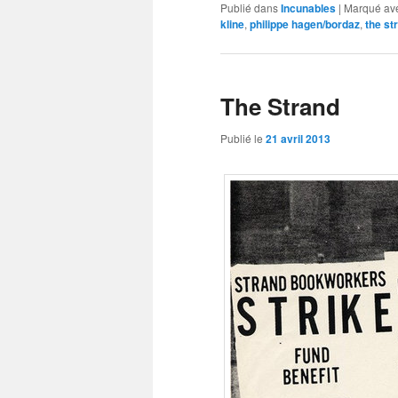
lien
une
Facebook(ouvr
Publié dans
Incunables
|
Marqué av
par
nouvelle
dans
kline
,
philippe hagen/bordaz
,
the st
e-
fenêtre)
une
mail
nouvelle
à
fenêtre)
un
ami(ouvre
dans
une
The Strand
nouvelle
fenêtre)
Publié le
21 avril 2013