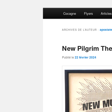
Aller
Aller
Menu
Lost and Found
Cocagne
Flyers
Articles
au
au
principal
contenu
contenu
The Del-Byza
principal
secondaire
apostat
ARCHIVES DE L’AUTEUR :
New Pilgrim The
Publié le
22 février 2024