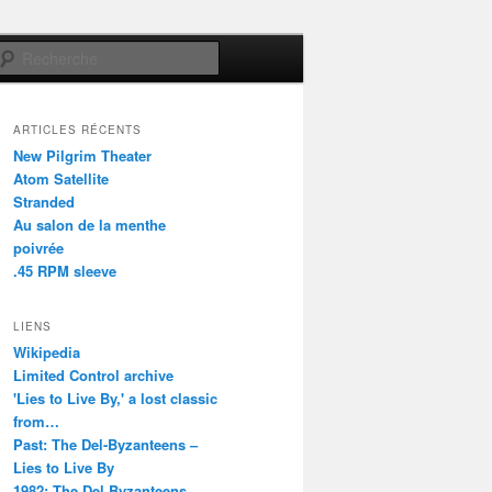
Recherche
ARTICLES RÉCENTS
New Pilgrim Theater
Atom Satellite
Stranded
Au salon de la menthe
poivrée
.45 RPM sleeve
LIENS
Wikipedia
Limited Control archive
'Lies to Live By,' a lost classic
from…
Past: The Del-Byzanteens –
Lies to Live By
1982: The Del Byzanteens –