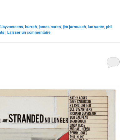
e
l-byzanteens
,
hurrah
,
james nares
,
jim jarmusch
,
luc sante
,
phil
ats
|
Laisser un commentaire