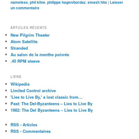
nameless
mail
,
phil kline
,
philippe hagen/bordaz
nouvelle
,
smash hits
|
Laisser
à
fenêtre)
un commentaire
un
ami(ouvre
dans
une
nouvelle
ARTICLES RÉCENTS
fenêtre)
New Pilgrim Theater
Atom Satellite
Stranded
Au salon de la menthe poivrée
.45 RPM sleeve
LIENS
Wikipedia
Limited Control archive
'Lies to Live By,' a lost classic from…
Past: The Del-Byzanteens – Lies to Live By
1982: The Del Byzanteens – Lies to Live By
RSS - Articles
RSS - Commentaires