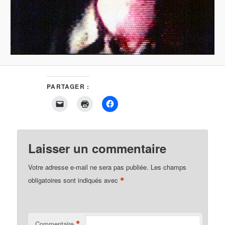
PARTAGER :
Cliquer
Cliquer
Cliquez
pour
pour
pour
envoyer
imprimer(ouvre
partager
un
dans
sur
lien
une
Facebook(ouvre
par
nouvelle
dans
e-
fenêtre)
une
Laisser un commentaire
mail
nouvelle
à
fenêtre)
un
Votre adresse e-mail ne sera pas publiée.
Les champs
ami(ouvre
dans
*
obligatoires sont indiqués avec
une
nouvelle
fenêtre)
*
Commentaire