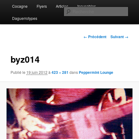
Aller
Menu
Lost and Found
Cocagne
Flyers
Articles
Incunables
au
principal
Rech
contenu
Daguerrotypes
principal
The Del-Byzanteens
Navigation
← Précédent
Suivant →
des
images
byz014
Publié le
19 juin 2012
à
423 × 281
dans
Peppermint Lounge