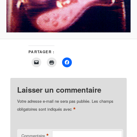
PARTAGER :
Cliquer
Cliquer
Cliquez
pour
pour
pour
envoyer
imprimer(ouvre
partager
un
dans
sur
lien
une
Facebook(ouvre
par
nouvelle
dans
e-
fenêtre)
une
Laisser un commentaire
mail
nouvelle
à
fenêtre)
un
Votre adresse e-mail ne sera pas publiée.
Les champs
ami(ouvre
dans
*
obligatoires sont indiqués avec
une
nouvelle
fenêtre)
*
Commentaire