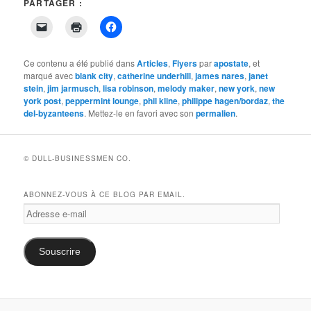
PARTAGER :
Cliquer
Cliquer
Cliquez
pour
pour
pour
envoyer
imprimer(ouvre
partager
un
dans
sur
lien
une
Facebook(ouvre
Ce contenu a été publié dans
Articles
,
Flyers
par
apostate
, et
par
nouvelle
dans
marqué avec
blank city
,
catherine underhill
,
james nares
,
janet
e-
fenêtre)
une
stein
,
jim jarmusch
mail
,
lisa robinson
nouvelle
,
melody maker
,
new york
,
new
à
fenêtre)
york post
,
peppermint lounge
,
phil kline
,
philippe hagen/bordaz
,
the
un
del-byzanteens
. Mettez-le en favori avec son
permalien
.
ami(ouvre
dans
une
nouvelle
fenêtre)
© DULL-BUSINESSMEN CO.
ABONNEZ-VOUS À CE BLOG PAR EMAIL.
Adresse
e-
mail
Souscrire