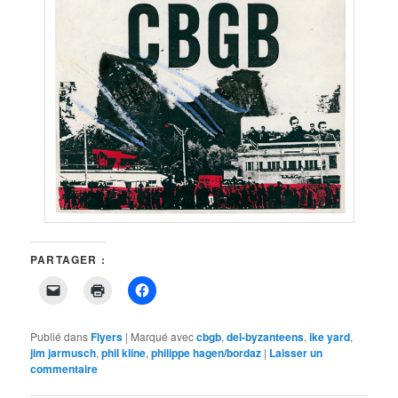
PARTAGER :
Cliquer
Cliquer
Cliquez
pour
pour
pour
envoyer
imprimer(ouvre
partager
un
dans
sur
lien
une
Facebook(ouvre
Publié dans
Flyers
|
Marqué avec
cbgb
,
del-byzanteens
,
ike yard
,
par
nouvelle
dans
jim jarmusch
,
phil kline
,
philippe hagen/bordaz
|
Laisser un
e-
fenêtre)
une
commentaire
mail
nouvelle
à
fenêtre)
un