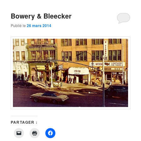
ami(ouvre
dans
une
Bowery & Bleecker
nouvelle
fenêtre)
Publié le
26 mars 2014
PARTAGER :
Cliquer
Cliquer
Cliquez
pour
pour
pour
envoyer
imprimer(ouvre
partager