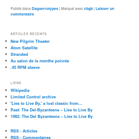
un
dans
sur
lien
une
Facebook(ouvre
Publié dans
Daguerrotypes
|
Marqué avec
cbgb
|
Laisser un
par
nouvelle
dans
commentaire
e-
fenêtre)
une
mail
nouvelle
à
fenêtre)
un
ami(ouvre
ARTICLES RÉCENTS
dans
une
New Pilgrim Theater
nouvelle
Atom Satellite
fenêtre)
Stranded
Au salon de la menthe poivrée
.45 RPM sleeve
LIENS
Wikipedia
Limited Control archive
'Lies to Live By,' a lost classic from…
Past: The Del-Byzanteens – Lies to Live By
1982: The Del Byzanteens – Lies to Live By
RSS - Articles
RSS - Commentaires