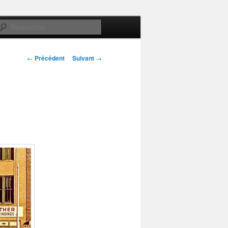
Recherche
Navigation
←
Précédent
Suivant
→
des
articles