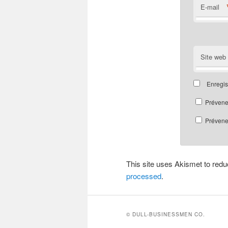
E-mail
Site web
Enregis
Prévene
Prévenez
This site uses Akismet to re
processed
.
© DULL-BUSINESSMEN CO.