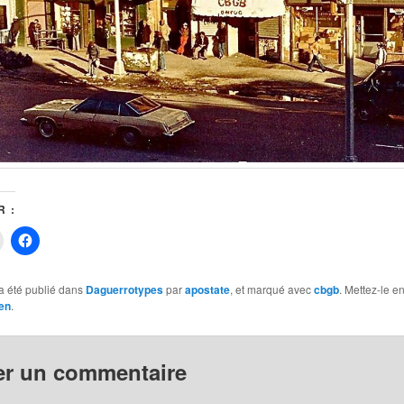
 :
Cliquer
Cliquez
pour
pour
r
imprimer(ouvre
partager
dans
sur
une
Facebook(ouvre
a été publié dans
Daguerrotypes
par
apostate
, et marqué avec
cbgb
. Mettez-le e
nouvelle
dans
en
.
fenêtre)
une
nouvelle
fenêtre)
vre
er un commentaire
le
)