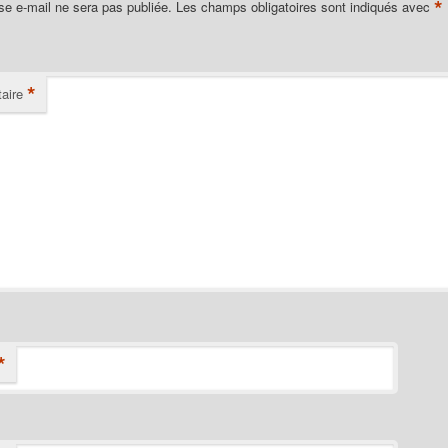
*
se e-mail ne sera pas publiée.
Les champs obligatoires sont indiqués avec
*
aire
*