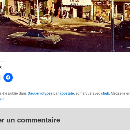
 :
Cliquer
Cliquez
pour
pour
r
imprimer(ouvre
partager
dans
sur
une
Facebook(ouvre
a été publié dans
Daguerrotypes
par
apostate
, et marqué avec
cbgb
. Mettez-le e
nouvelle
dans
en
.
fenêtre)
une
nouvelle
fenêtre)
vre
er un commentaire
le
)