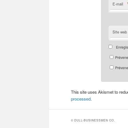
E-mail
Site web
Enregis
Prévene
Prévenez
This site uses Akismet to re
processed
.
© DULL-BUSINESSMEN CO.