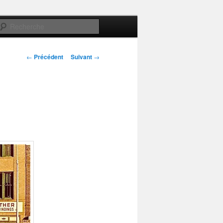
Recherche
Navigation
←
Précédent
Suivant
→
des
articles