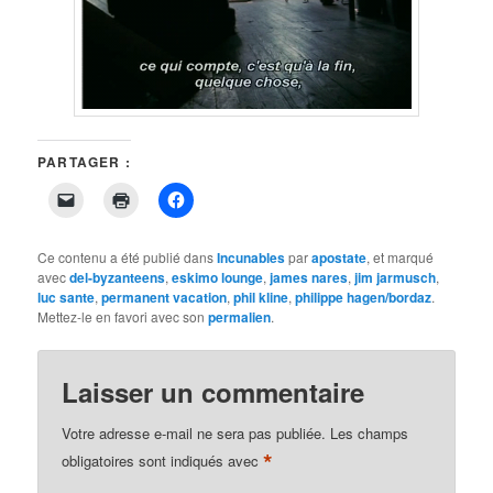
PARTAGER :
Cliquer
Cliquer
Cliquez
pour
pour
pour
envoyer
imprimer(ouvre
partager
un
dans
sur
lien
une
Facebook(ouvre
Ce contenu a été publié dans
Incunables
par
apostate
, et marqué
par
nouvelle
dans
avec
del-byzanteens
,
eskimo lounge
,
james nares
,
jim jarmusch
,
e-
fenêtre)
une
luc sante
mail
,
permanent vacation
nouvelle
,
phil kline
,
philippe hagen/bordaz
.
à
fenêtre)
Mettez-le en favori avec son
permalien
.
un
ami(ouvre
dans
une
Laisser un commentaire
nouvelle
fenêtre)
Votre adresse e-mail ne sera pas publiée.
Les champs
*
obligatoires sont indiqués avec